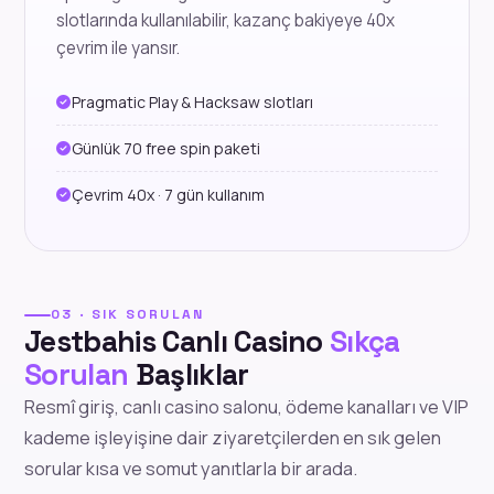
slotlarında kullanılabilir, kazanç bakiyeye 40x
çevrim ile yansır.
Pragmatic Play & Hacksaw slotları
Günlük 70 free spin paketi
Çevrim 40x · 7 gün kullanım
03 · SIK SORULAN
Jestbahis Canlı Casino
Sıkça
Sorulan
Başlıklar
Resmî giriş, canlı casino salonu, ödeme kanalları ve VIP
kademe işleyişine dair ziyaretçilerden en sık gelen
sorular kısa ve somut yanıtlarla bir arada.