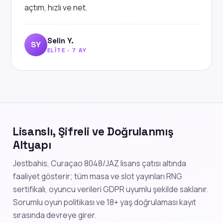
açtım, hızlı ve net.
Selin Y.
SY
ELITE · 7 AY
Lisanslı, Şifreli ve Doğrulanmış
Altyapı
Jestbahis, Curaçao 8048/JAZ lisans çatısı altında
faaliyet gösterir; tüm masa ve slot yayınları RNG
sertifikalı, oyuncu verileri GDPR uyumlu şekilde saklanır.
Sorumlu oyun politikası ve 18+ yaş doğrulaması kayıt
sırasında devreye girer.