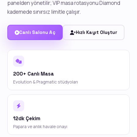
panelden yönetilir; VIP masa rotasyonu Diamond
kademede sınırsız limitle çalışır.
Canlı Salonu Aç
Hızlı Kayıt Oluştur
200+ Canlı Masa
Evolution & Pragmatic stüdyoları
12dk Çekim
Papara ve anlık havale onayı