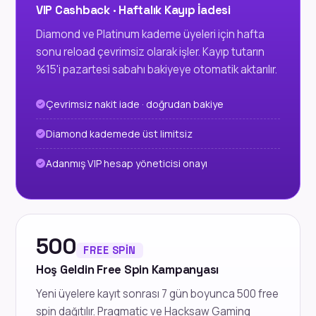
VIP Cashback · Haftalık Kayıp İadesi
Diamond ve Platinum kademe üyeleri için hafta
sonu reload çevrimsiz olarak işler. Kayıp tutarın
%15'i pazartesi sabahı bakiyeye otomatik aktarılır.
Çevrimsiz nakit iade · doğrudan bakiye
Diamond kademede üst limitsiz
Adanmış VIP hesap yöneticisi onayı
500
FREE SPIN
Hoş Geldin Free Spin Kampanyası
Yeni üyelere kayıt sonrası 7 gün boyunca 500 free
spin dağıtılır. Pragmatic ve Hacksaw Gaming