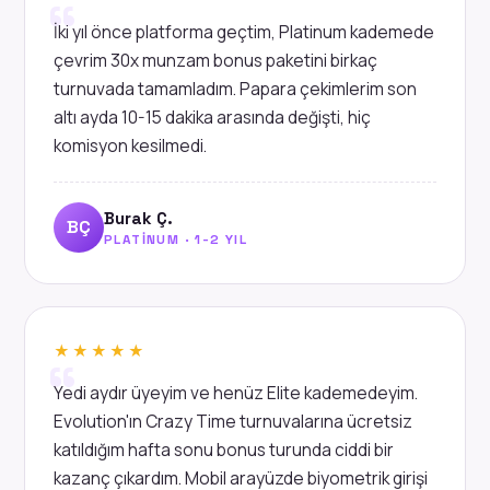
İki yıl önce platforma geçtim, Platinum kademede
çevrim 30x munzam bonus paketini birkaç
turnuvada tamamladım. Papara çekimlerim son
altı ayda 10-15 dakika arasında değişti, hiç
komisyon kesilmedi.
Burak Ç.
BÇ
PLATINUM · 1-2 YIL
★★★★★
Yedi aydır üyeyim ve henüz Elite kademedeyim.
Evolution'ın Crazy Time turnuvalarına ücretsiz
katıldığım hafta sonu bonus turunda ciddi bir
kazanç çıkardım. Mobil arayüzde biyometrik girişi