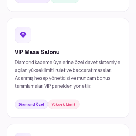
VIP Masa Salonu
Diamond kademe üyelerine özel davet sistemiyle
açılan yüksek limitli rulet ve baccarat masaları.
Adanmış hesap yöneticisi ve munzam bonus
tanımlamaları VIP panelden yönetilir.
Diamond Özel
Yüksek Limit