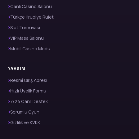
Canlı Casino Salonu
Türkçe Krupiye Rulet
Slot Turnuvası
VIP Masa Salonu
Mobil Casino Modu
YARDIM
Resmî Giriş Adresi
Hızlı Üyelik Formu
7/24 Canlı Destek
Sorumlu Oyun
Gizlilik ve KVKK