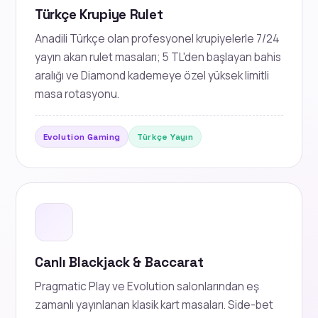
Türkçe Krupiye Rulet
Anadili Türkçe olan profesyonel krupiyelerle 7/24
yayın akan rulet masaları; 5 TL'den başlayan bahis
aralığı ve Diamond kademeye özel yüksek limitli
masa rotasyonu.
Evolution Gaming
Türkçe Yayın
Canlı Blackjack & Baccarat
Pragmatic Play ve Evolution salonlarından eş
zamanlı yayınlanan klasik kart masaları. Side-bet