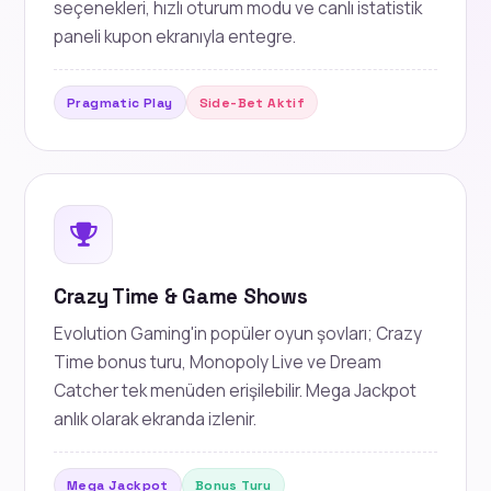
seçenekleri, hızlı oturum modu ve canlı istatistik
paneli kupon ekranıyla entegre.
Pragmatic Play
Side-Bet Aktif
Crazy Time & Game Shows
Evolution Gaming'in popüler oyun şovları; Crazy
Time bonus turu, Monopoly Live ve Dream
Catcher tek menüden erişilebilir. Mega Jackpot
anlık olarak ekranda izlenir.
Mega Jackpot
Bonus Turu