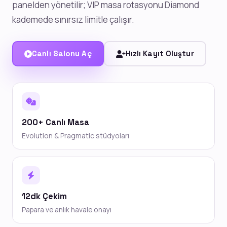
panelden yönetilir; VIP masa rotasyonu Diamond
kademede sınırsız limitle çalışır.
Canlı Salonu Aç
Hızlı Kayıt Oluştur
200+ Canlı Masa
Evolution & Pragmatic stüdyoları
12dk Çekim
Papara ve anlık havale onayı