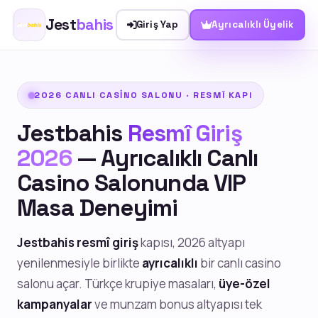
Jest
bahis
Giriş Yap
Ayrıcalıklı Üyelik
2026 CANLI CASINO SALONU · RESMÎ KAPI
Jestbahis
Resmî Giriş
2026
— Ayrıcalıklı Canlı
Casino Salonunda VIP
Masa Deneyimi
Jestbahis resmî giriş
kapısı, 2026 altyapı
yenilenmesiyle birlikte
ayrıcalıklı
bir canlı casino
salonu açar. Türkçe krupiye masaları,
üye-özel
kampanyalar
ve munzam bonus altyapısı tek