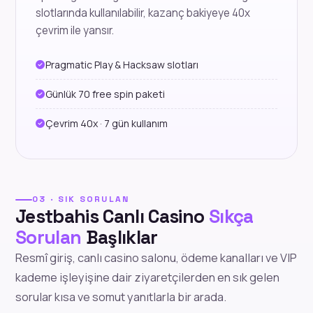
slotlarında kullanılabilir, kazanç bakiyeye 40x
çevrim ile yansır.
Pragmatic Play & Hacksaw slotları
Günlük 70 free spin paketi
Çevrim 40x · 7 gün kullanım
03 · SIK SORULAN
Jestbahis Canlı Casino
Sıkça
Sorulan
Başlıklar
Resmî giriş, canlı casino salonu, ödeme kanalları ve VIP
kademe işleyişine dair ziyaretçilerden en sık gelen
sorular kısa ve somut yanıtlarla bir arada.