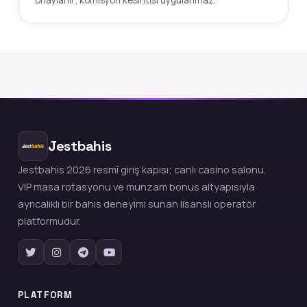
onaylanır; komisyon kesintisi uygulanmaz.
Jestbahis
Jestbahis 2026 resmî giriş kapısı; canlı casino salonu,
VIP masa rotasyonu ve munzam bonus altyapısıyla
ayrıcalıklı bir bahis deneyimi sunan lisanslı operatör
platformudur.
PLATFORM