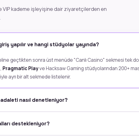
ve VIP kademe işleyişine dair ziyaretçilerden en
.
giriş yapılır ve hangi stüdyolar yayında?
neline geçtikten sonra üst menüde "Canlı Casino" sekmesi tek d
g
,
Pragmatic Play
ve Hacksaw Gaming stüdyolarından 200+ mas
le ayrı bir alt sekmede listelenir.
adaleti nasıl denetleniyor?
lları destekleniyor?