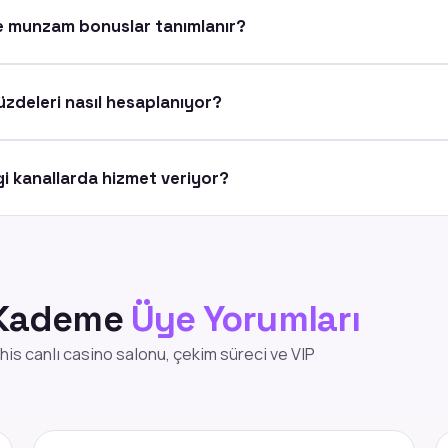
ve munzam bonuslar tanımlanır?
üzdeleri nasıl hesaplanıyor?
gi kanallarda hizmet veriyor?
 Kademe
Üye Yorumları
is canlı casino salonu, çekim süreci ve VIP