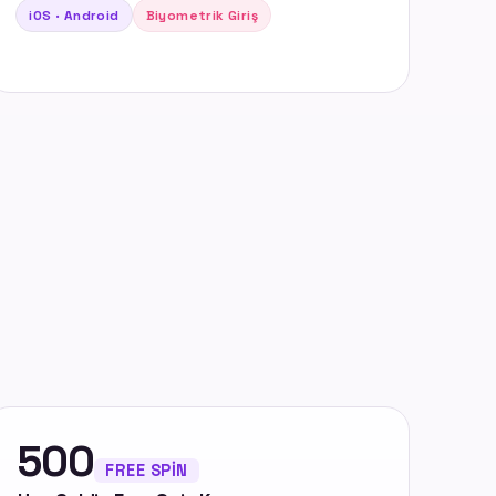
iOS · Android
Biyometrik Giriş
500
FREE SPIN