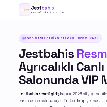
Jest
bahis
RESMÎ GIRIŞ · 2026
2026 CANLI CASINO SALONU · RESMÎ KAPI
Jestbahis
Resmî
Ayrıcalıklı Canl
Salonunda VIP 
Jestbahis resmî giriş
kapısı, 2026 altyapı yenil
canlı casino salonu açar. Türkçe krupiye masaları