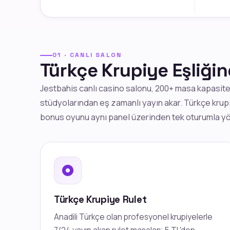
01 · CANLI SALON
Türkçe Krupiye Eşliği
Jestbahis canlı casino salonu, 200+ masa kapasit
stüdyolarından eş zamanlı yayın akar. Türkçe krup
bonus oyunu aynı panel üzerinden tek oturumla yön
Türkçe Krupiye Rulet
Anadili Türkçe olan profesyonel krupiyelerle