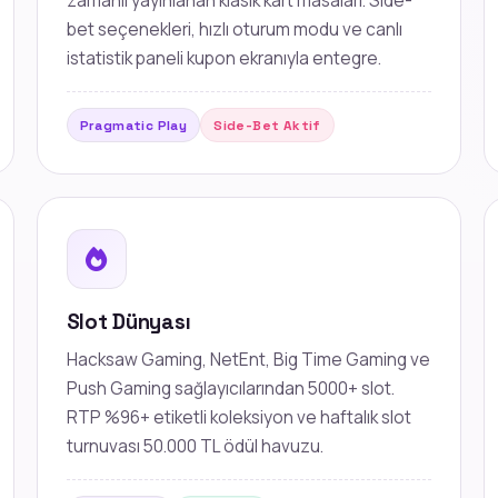
zamanlı yayınlanan klasik kart masaları. Side-
bet seçenekleri, hızlı oturum modu ve canlı
istatistik paneli kupon ekranıyla entegre.
Pragmatic Play
Side-Bet Aktif
Slot Dünyası
Hacksaw Gaming, NetEnt, Big Time Gaming ve
Push Gaming sağlayıcılarından 5000+ slot.
RTP %96+ etiketli koleksiyon ve haftalık slot
turnuvası 50.000 TL ödül havuzu.