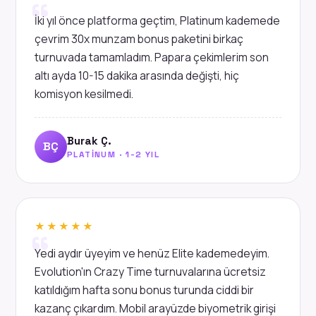
İki yıl önce platforma geçtim, Platinum kademede
çevrim 30x munzam bonus paketini birkaç
turnuvada tamamladım. Papara çekimlerim son
altı ayda 10-15 dakika arasında değişti, hiç
komisyon kesilmedi.
Burak Ç.
BÇ
PLATINUM · 1-2 YIL
★★★★★
Yedi aydır üyeyim ve henüz Elite kademedeyim.
Evolution'ın Crazy Time turnuvalarına ücretsiz
katıldığım hafta sonu bonus turunda ciddi bir
kazanç çıkardım. Mobil arayüzde biyometrik girişi