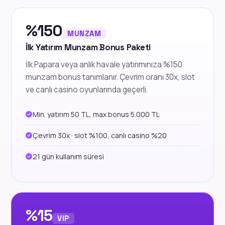
%150
MUNZAM
İlk Yatırım Munzam Bonus Paketi
İlk Papara veya anlık havale yatırımınıza %150
munzam bonus tanımlanır. Çevrim oranı 30x, slot
ve canlı casino oyunlarında geçerli.
Min. yatırım 50 TL, max bonus 5.000 TL
Çevrim 30x · slot %100, canlı casino %20
21 gün kullanım süresi
%15
VIP