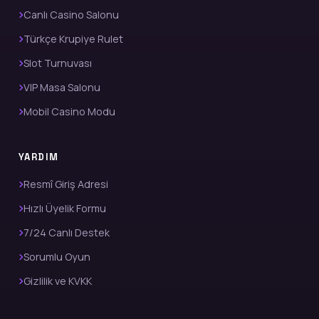
Canlı Casino Salonu
Türkçe Krupiye Rulet
Slot Turnuvası
VIP Masa Salonu
Mobil Casino Modu
YARDIM
Resmî Giriş Adresi
Hızlı Üyelik Formu
7/24 Canlı Destek
Sorumlu Oyun
Gizlilik ve KVKK