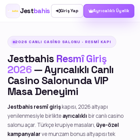
Jest
bahis
Giriş Yap
Ayrıcalıklı Üyelik
2026 CANLI CASINO SALONU · RESMÎ KAPI
Jestbahis
Resmî Giriş
2026
— Ayrıcalıklı Canlı
Casino Salonunda VIP
Masa Deneyimi
Jestbahis resmî giriş
kapısı, 2026 altyapı
yenilenmesiyle birlikte
ayrıcalıklı
bir canlı casino
salonu açar. Türkçe krupiye masaları,
üye-özel
kampanyalar
ve munzam bonus altyapısı tek