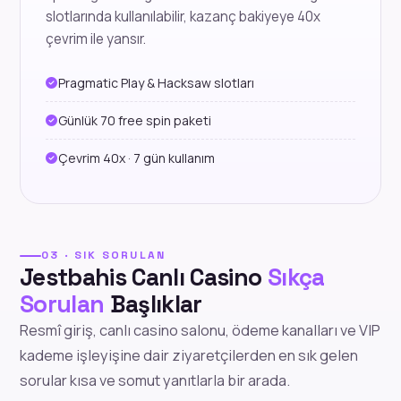
slotlarında kullanılabilir, kazanç bakiyeye 40x
çevrim ile yansır.
Pragmatic Play & Hacksaw slotları
Günlük 70 free spin paketi
Çevrim 40x · 7 gün kullanım
03 · SIK SORULAN
Jestbahis Canlı Casino
Sıkça
Sorulan
Başlıklar
Resmî giriş, canlı casino salonu, ödeme kanalları ve VIP
kademe işleyişine dair ziyaretçilerden en sık gelen
sorular kısa ve somut yanıtlarla bir arada.