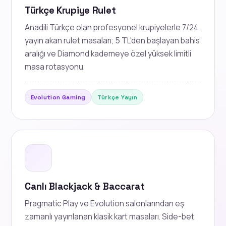
Türkçe Krupiye Rulet
Anadili Türkçe olan profesyonel krupiyelerle 7/24
yayın akan rulet masaları; 5 TL'den başlayan bahis
aralığı ve Diamond kademeye özel yüksek limitli
masa rotasyonu.
Evolution Gaming
Türkçe Yayın
Canlı Blackjack & Baccarat
Pragmatic Play ve Evolution salonlarından eş
zamanlı yayınlanan klasik kart masaları. Side-bet