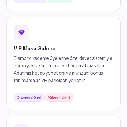
VIP Masa Salonu
Diamond kademe üyelerine özel davet sistemiyle
açılan yüksek limitli rulet ve baccarat masaları.
Adanmış hesap yöneticisi ve munzam bonus
tanımlamaları VIP panelden yönetilir.
Diamond Özel
Yüksek Limit