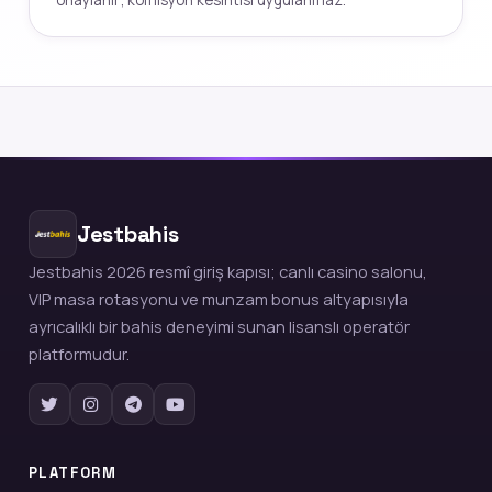
onaylanır; komisyon kesintisi uygulanmaz.
Jestbahis
Jestbahis 2026 resmî giriş kapısı; canlı casino salonu,
VIP masa rotasyonu ve munzam bonus altyapısıyla
ayrıcalıklı bir bahis deneyimi sunan lisanslı operatör
platformudur.
PLATFORM