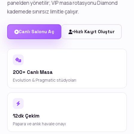
panelden yönetilir; VIP masa rotasyonu Diamond
kademede sınırsız limitle çalışır.
Canlı Salonu Aç
Hızlı Kayıt Oluştur
200+ Canlı Masa
Evolution & Pragmatic stüdyoları
12dk Çekim
Papara ve anlık havale onayı