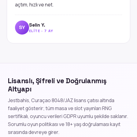
açtım, hızlı ve net.
Selin Y.
SY
ELITE · 7 AY
Lisanslı, Şifreli ve Doğrulanmış
Altyapı
Jestbahis, Curaçao 8048/JAZ lisans çatısı altında
faaliyet gösterir; tüm masa ve slot yayınları RNG
sertifikalı, oyuncu verileri GDPR uyumlu şekilde saklanır.
Sorumlu oyun politikası ve 18+ yaş doğrulaması kayıt
sırasında devreye girer.