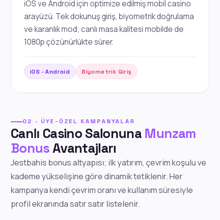
iOS ve Android için optimize edilmiş mobil casino
arayüzü. Tek dokunuş giriş, biyometrik doğrulama
ve karanlık mod; canlı masa kalitesi mobilde de
1080p çözünürlükte sürer.
iOS · Android
Biyometrik Giriş
02 · ÜYE-ÖZEL KAMPANYALAR
Canlı Casino Salonuna
Munzam
Bonus
Avantajları
Jestbahis bonus altyapısı; ilk yatırım, çevrim koşulu ve
kademe yükselişine göre dinamik tetiklenir. Her
kampanya kendi çevrim oranı ve kullanım süresiyle
profil ekranında satır satır listelenir.