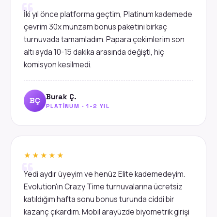
İki yıl önce platforma geçtim, Platinum kademede
çevrim 30x munzam bonus paketini birkaç
turnuvada tamamladım. Papara çekimlerim son
altı ayda 10-15 dakika arasında değişti, hiç
komisyon kesilmedi.
Burak Ç.
BÇ
PLATINUM · 1-2 YIL
★★★★★
Yedi aydır üyeyim ve henüz Elite kademedeyim.
Evolution'ın Crazy Time turnuvalarına ücretsiz
katıldığım hafta sonu bonus turunda ciddi bir
kazanç çıkardım. Mobil arayüzde biyometrik girişi