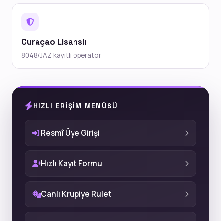
Curaçao Lisanslı
8048/JAZ kayıtlı operatör
HIZLI ERIŞIM MENÜSÜ
Resmî Üye Girişi
Hızlı Kayıt Formu
Canlı Krupiye Rulet