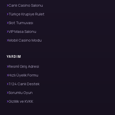
Canlı Casino Salonu
Türkçe Krupiye Rulet
Slot Turnuvası
VIP Masa Salonu
Mobil Casino Modu
YARDIM
Resmî Giriş Adresi
Hızlı Üyelik Formu
7/24 Canlı Destek
Sorumlu Oyun
Gizlilik ve KVKK