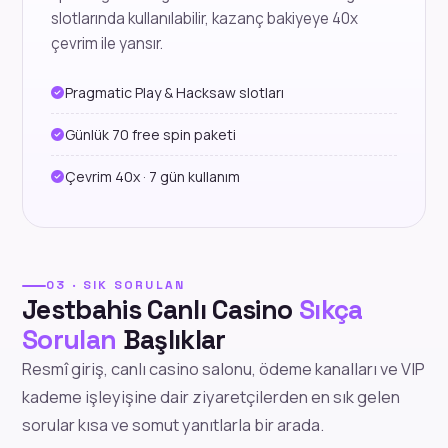
slotlarında kullanılabilir, kazanç bakiyeye 40x
çevrim ile yansır.
Pragmatic Play & Hacksaw slotları
Günlük 70 free spin paketi
Çevrim 40x · 7 gün kullanım
03 · SIK SORULAN
Jestbahis Canlı Casino
Sıkça
Sorulan
Başlıklar
Resmî giriş, canlı casino salonu, ödeme kanalları ve VIP
kademe işleyişine dair ziyaretçilerden en sık gelen
sorular kısa ve somut yanıtlarla bir arada.