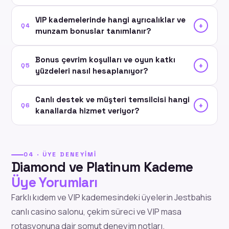
VIP kademelerinde hangi ayrıcalıklar ve
+
Q4
munzam bonuslar tanımlanır?
Bonus çevrim koşulları ve oyun katkı
+
Q5
yüzdeleri nasıl hesaplanıyor?
Canlı destek ve müşteri temsilcisi hangi
+
Q6
kanallarda hizmet veriyor?
04 · ÜYE DENEYIMI
Diamond ve Platinum Kademe
Üye Yorumları
Farklı kıdem ve VIP kademesindeki üyelerin Jestbahis
canlı casino salonu, çekim süreci ve VIP masa
rotasyonuna dair somut deneyim notları.