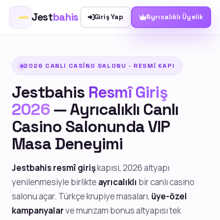
Jest
bahis
Giriş Yap
Ayrıcalıklı Üyelik
2026 CANLI CASINO SALONU · RESMÎ KAPI
Jestbahis
Resmî Giriş
2026
— Ayrıcalıklı Canlı
Casino Salonunda VIP
Masa Deneyimi
Jestbahis resmî giriş
kapısı, 2026 altyapı
yenilenmesiyle birlikte
ayrıcalıklı
bir canlı casino
salonu açar. Türkçe krupiye masaları,
üye-özel
kampanyalar
ve munzam bonus altyapısı tek