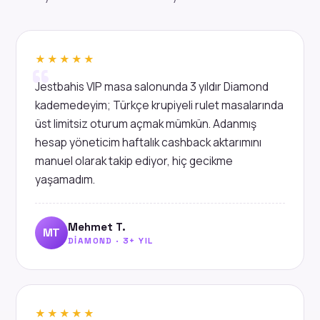
★★★★★
Jestbahis VIP masa salonunda 3 yıldır Diamond
kademedeyim; Türkçe krupiyeli rulet masalarında
üst limitsiz oturum açmak mümkün. Adanmış
hesap yöneticim haftalık cashback aktarımını
manuel olarak takip ediyor, hiç gecikme
yaşamadım.
Mehmet T.
MT
DIAMOND · 3+ YIL
★★★★★