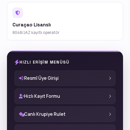
Curaçao Lisanslı
8048/JAZ kayıtlı operatör
HIZLI ERIŞIM MENÜSÜ
Resmî Üye Girişi
Hızlı Kayıt Formu
Canlı Krupiye Rulet