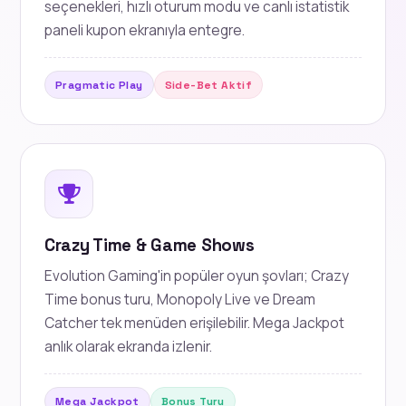
seçenekleri, hızlı oturum modu ve canlı istatistik
paneli kupon ekranıyla entegre.
Pragmatic Play
Side-Bet Aktif
Crazy Time & Game Shows
Evolution Gaming'in popüler oyun şovları; Crazy
Time bonus turu, Monopoly Live ve Dream
Catcher tek menüden erişilebilir. Mega Jackpot
anlık olarak ekranda izlenir.
Mega Jackpot
Bonus Turu