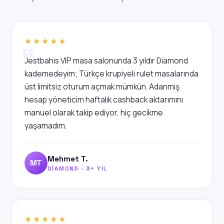
★★★★★
Jestbahis VIP masa salonunda 3 yıldır Diamond
kademedeyim; Türkçe krupiyeli rulet masalarında
üst limitsiz oturum açmak mümkün. Adanmış
hesap yöneticim haftalık cashback aktarımını
manuel olarak takip ediyor, hiç gecikme
yaşamadım.
Mehmet T.
MT
DIAMOND · 3+ YIL
★★★★★