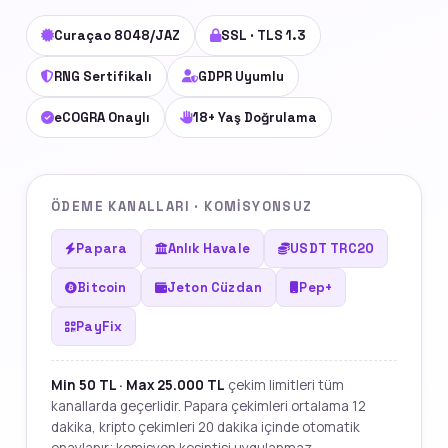
Curaçao 8048/JAZ
SSL · TLS 1.3
RNG Sertifikalı
GDPR Uyumlu
eCOGRA Onaylı
18+ Yaş Doğrulama
ÖDEME KANALLARI · KOMISYONSUZ
Papara
Anlık Havale
USDT TRC20
Bitcoin
Jeton Cüzdan
Pep+
PayFix
Min 50 TL · Max 25.000 TL
çekim limitleri tüm
kanallarda geçerlidir. Papara çekimleri ortalama 12
dakika, kripto çekimleri 20 dakika içinde otomatik