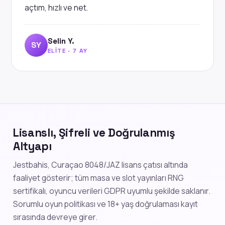
açtım, hızlı ve net.
Selin Y.
SY
ELITE · 7 AY
Lisanslı, Şifreli ve Doğrulanmış
Altyapı
Jestbahis, Curaçao 8048/JAZ lisans çatısı altında
faaliyet gösterir; tüm masa ve slot yayınları RNG
sertifikalı, oyuncu verileri GDPR uyumlu şekilde saklanır.
Sorumlu oyun politikası ve 18+ yaş doğrulaması kayıt
sırasında devreye girer.