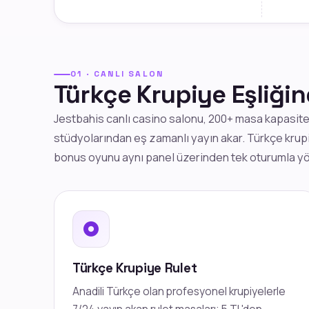
01 · CANLI SALON
Türkçe Krupiye Eşliği
Jestbahis canlı casino salonu, 200+ masa kapasit
stüdyolarından eş zamanlı yayın akar. Türkçe krup
bonus oyunu aynı panel üzerinden tek oturumla yön
Türkçe Krupiye Rulet
Anadili Türkçe olan profesyonel krupiyelerle