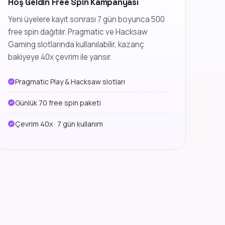
Hoş Geldin Free Spin Kampanyası
Yeni üyelere kayıt sonrası 7 gün boyunca 500
free spin dağıtılır. Pragmatic ve Hacksaw
Gaming slotlarında kullanılabilir, kazanç
bakiyeye 40x çevrim ile yansır.
Pragmatic Play & Hacksaw slotları
Günlük 70 free spin paketi
Çevrim 40x · 7 gün kullanım