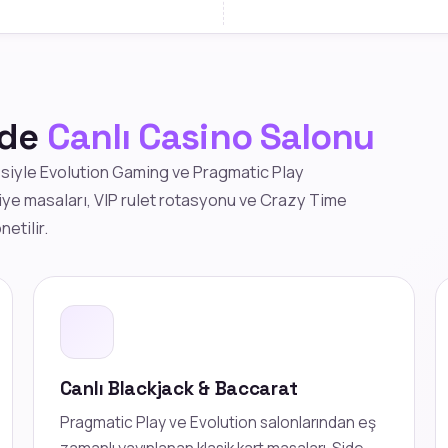
nde
Canlı Casino Salonu
esiyle Evolution Gaming ve Pragmatic Play
iye masaları, VIP rulet rotasyonu ve Crazy Time
etilir.
Canlı Blackjack & Baccarat
Pragmatic Play ve Evolution salonlarından eş