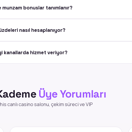
ve munzam bonuslar tanımlanır?
üzdeleri nasıl hesaplanıyor?
gi kanallarda hizmet veriyor?
 Kademe
Üye Yorumları
is canlı casino salonu, çekim süreci ve VIP