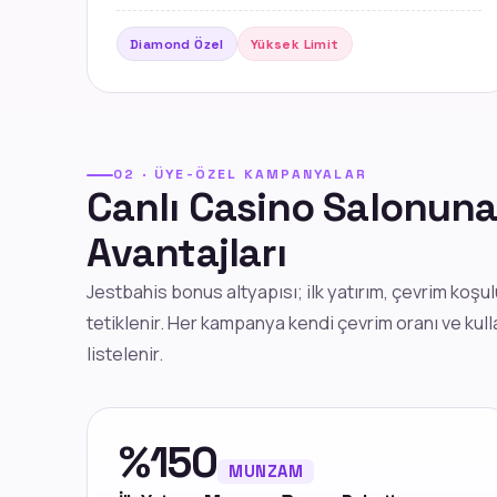
Diamond Özel
Yüksek Limit
02 · ÜYE-ÖZEL KAMPANYALAR
Canlı Casino Salonun
Avantajları
Jestbahis bonus altyapısı; ilk yatırım, çevrim koş
tetiklenir. Her kampanya kendi çevrim oranı ve kulla
listelenir.
%150
MUNZAM