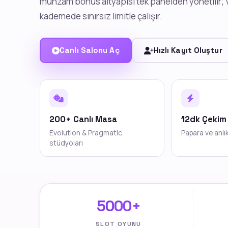
munzam bonus altyapısı tek panelden yönetilir;
kademede sınırsız limitle çalışır.
Canlı Salonu Aç
Hızlı Kayıt Oluştur
200+ Canlı Masa
12dk Çekim
Evolution & Pragmatic
Papara ve anlı
stüdyoları
5000+
SLOT OYUNU